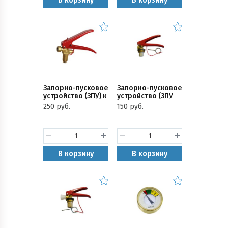
Запорно-пусковое
Запорно-пусковое
устройство (ЗПУ) к
устройство (ЗПУ
огнетушителям
М30) к
250 руб.
150 руб.
(ОУ-1,2,3,5,7,10,15,20)
огнетушителям
(ОП-4,5,6,8,10 с
чекой)
В корзину
В корзину