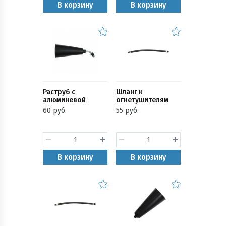
В корзину
В корзину
Раструб с
Шланг к
алюминевой
огнетушителям
выкидной трубкой
(ОП d-16мм)
60 руб.
55 руб.
В корзину
В корзину