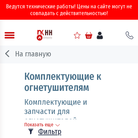
Ведутся технические работы! Цены на сайте могут не
совпадать с действительностью!
Аварийно - спасательное оборудование
На главную
Арматура соединительная
Комплектующие к
Двери, ворота и люки противопожарные
огнетушителям
Информационно-справочная литература
Комплектующие и
Обеспечение эвакуации, знаки безопасности
запчасти для
огнетушителей
Огнебиозащитные составы
Показать еще
Фильтр
Огнетушители
Если Вам необходимо дополнить свой