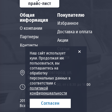
прайс-лист
Общая
Покупателю
информация
Избранное
О компании
Доставка и оплата
Партнеры
Акции
Контакты
Статьи
Наш сайт использует
Услуги
куки. Продолжая им
пользоваться, вы
соглашаетесь на
г.Нижний Новгород, ул.
обработку
Вторчермета 9 "А"
персональных данных в
соответствии с
пн-чт с 8.30 до 17.00, пт с 8.30 до 16.00
политикой
(без обеда)
конфиденциальности
2012-2026 Пожкомплект НН.
Согласен
Все права защищены.