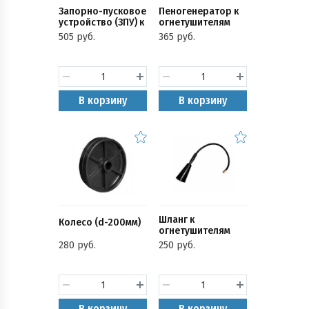
Запорно-пусковое
Пеногенератор к
устройство (ЗПУ) к
огнетушителям
огнетушителям
(ОВП-40,80)
505 руб.
365 руб.
(ОП-35,70)
В корзину
В корзину
Шланг к
Колесо (d-200мм)
огнетушителям
(ОУ-5,7)
280 руб.
250 руб.
В корзину
В корзину