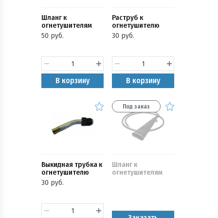
Шланг к
Раструб к
огнетушителям
огнетушителю
(ОП d-14мм)
ОУ-1,2,3
50 руб.
30 руб.
В корзину
В корзину
Под заказ
Выкидная трубка к
Шланг к
огнетушителю
огнетушителям
(ОУ-1,2,3)
(ОУ-10,15,20)
30 руб.
Заказать