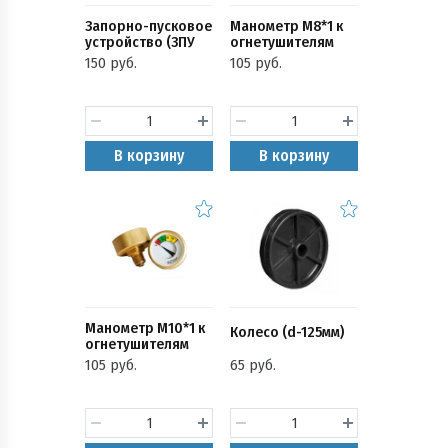
Запорно-пусковое
Манометр М8*1 к
устройство (ЗПУ
огнетушителям
М24) к
(ОП)
150 руб.
105 руб.
огнетушителям
(ОП-1,2,3 с чекой и
распылителем )
В корзину
В корзину
Манометр М10*1 к
Колесо (d-125мм)
огнетушителям
(ОП)
105 руб.
65 руб.