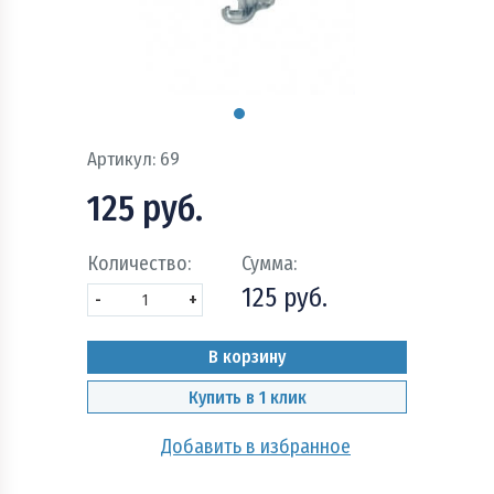
Пожарно - охранная сигнализация и системы
оповещения при пожаре
Рукава пожарные
Системы автоматического пожаротушения
Артикул:
69
Средства защиты и безопасность труда
125 руб.
Стволы пожарные и водопенное оборудование
Количество:
Сумма:
125 руб.
Шкафы, щиты пожарные и инвентарь
-
+
В корзину
Купить в 1 клик
Добавить в избранное