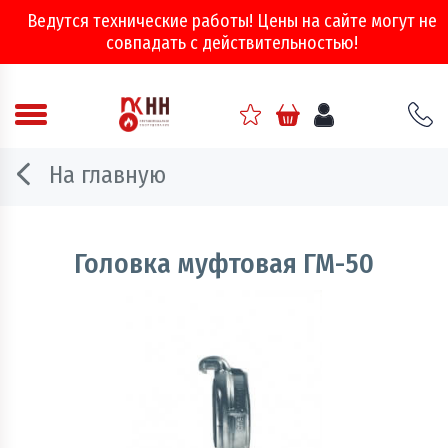
Ведутся технические работы! Цены на сайте могут не
совпадать с действительностью!
Аварийно - спасательное оборудование
На главную
Арматура соединительная
Двери, ворота и люки противопожарные
Головка муфтовая ГМ-50
Информационно-справочная литература
Обеспечение эвакуации, знаки безопасности
Огнебиозащитные составы
Огнетушители