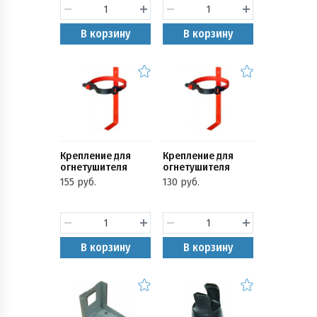
В корзину
В корзину
Крепление для
Крепление для
огнетушителя
огнетушителя
(ТГ-3)
(ТГ-2
155 руб.
130 руб.
Ярпожинвест)
В корзину
В корзину