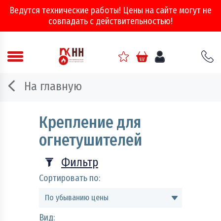
Ведутся технические работы! Цены на сайте могут не
совпадать с действительностью!
Аварийно - спасательное оборудование
На главную
Арматура соединительная
Крепление для
Двери, ворота и люки противопожарные
огнетушителей
Информационно-справочная литература
Фильтр
Обеспечение эвакуации, знаки безопасности
Сортировать по:
Огнебиозащитные составы
По убыванию цены
Огнетушители
Вид: