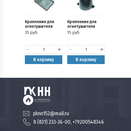
Крепление для
Крепление для
огнетушителя
огнетушителя
металлическое
пластиковое (Т-1)
35 руб.
15 руб.
(Т-5)
В корзину
В корзину
pknn152@mail.ru
8 (831) 233-36-00, +79200548346