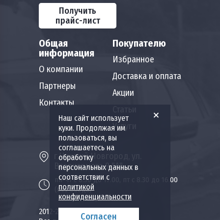
Получить
прайс-лист
Общая
Покупателю
информация
Избранное
О компании
Доставка и оплата
Партнеры
Акции
Контакты
Статьи
Наш сайт использует
Услуги
куки. Продолжая им
пользоваться, вы
соглашаетесь на
г.Нижний Новгород, ул.
обработку
Вторчермета 9 "А"
персональных данных в
соответствии с
пн-чт с 8.30 до 17.00, пт с 8.30 до 16.00
политикой
(без обеда)
конфиденциальности
2012-2026 Пожкомплект НН.
Согласен