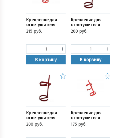
Крепление для
Крепление для
огнетушителя
огнетушителя
(ТВ-5 к ОУ-5, ОП-5
(ТВ-4 к ОП-4, ОУ-3
215 руб.
200 руб.
133мм)
Ярпожинвест)
В корзину
В корзину
Крепление для
Крепление для
огнетушителя
огнетушителя
(ТВ-3 к ОП-3)
(ТВ-2 к ОП-2 110мм)
200 руб.
175 руб.