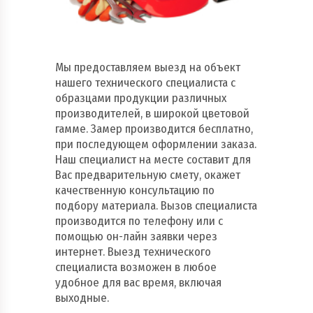
Пожарно - охранная сигнализация и системы
оповещения при пожаре
Рукава пожарные
Мы предоставляем выезд на объект
нашего технического специалиста с
Системы автоматического пожаротушения
образцами продукции различных
производителей, в широкой цветовой
Средства защиты и безопасность труда
гамме. Замер производится бесплатно,
при последующем оформлении заказа.
Стволы пожарные и водопенное оборудование
Наш специалист на месте составит для
Вас предварительную смету, окажет
Шкафы, щиты пожарные и инвентарь
качественную консультацию по
подбору материала. Вызов специалиста
производится по телефону или с
помощью он-лайн заявки через
интернет. Выезд технического
специалиста возможен в любое
удобное для вас время, включая
выходные.