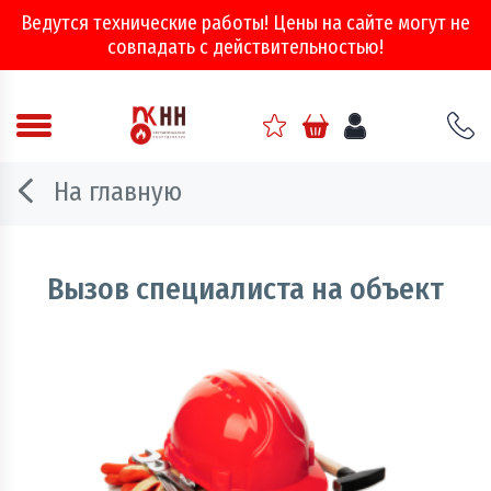
Ведутся технические работы! Цены на сайте могут не
совпадать с действительностью!
Аварийно - спасательное оборудование
На главную
Арматура соединительная
Двери, ворота и люки противопожарные
Вызов специалиста на объект
Информационно-справочная литература
Обеспечение эвакуации, знаки безопасности
Огнебиозащитные составы
Огнетушители