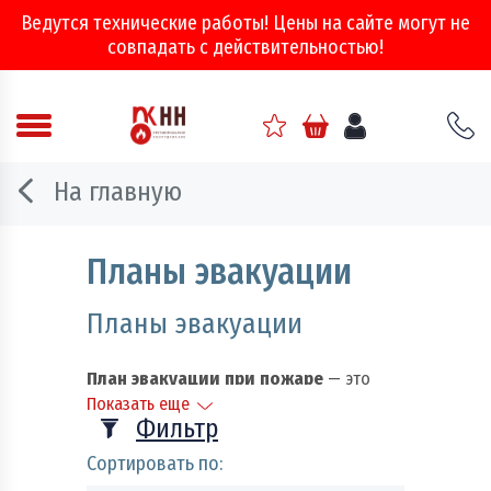
Ведутся технические работы! Цены на сайте могут не
совпадать с действительностью!
Аварийно - спасательное оборудование
На главную
Арматура соединительная
Планы эвакуации
Двери, ворота и люки противопожарные
Планы эвакуации
Информационно-справочная литература
План эвакуации при пожаре
— это
Обеспечение эвакуации, знаки безопасности
схема, в которой указаны эвакуационные
Показать еще
пути и выходы, установлены правила
Фильтр
Огнебиозащитные составы
поведения людей, а также порядок и
последовательность действий
Сортировать по:
обслуживающего персонала на объекте
Огнетушители