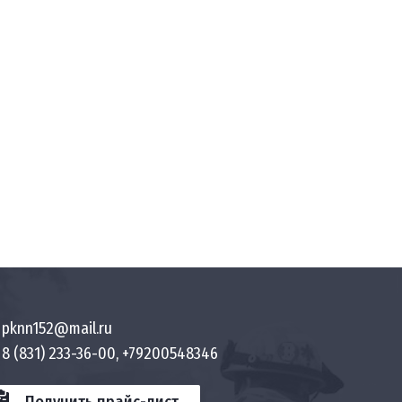
pknn152@mail.ru
8 (831) 233-36-00, +79200548346