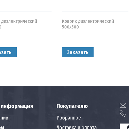
 диэлектрический
Коврик диэлектрический
0
500х500
азать
Заказать
 информация
Покупателю
ании
Избранное
ры
Доставка и оплата