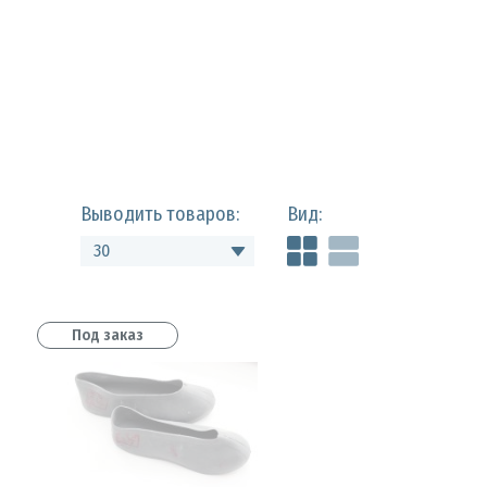
Муфты против
Щиты пожарные 
Выводить товаров:
Вид:
30
Под заказ