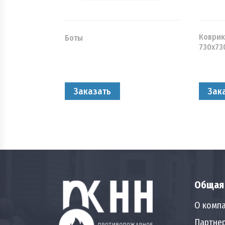
Коврик
Боты
730х73
Заказать
Зак
Общая
О комп
Партне