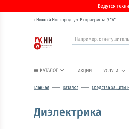
Ведутся техни
г.Нижний Новгород, ул. Вторчермета 9 "А"
Аварийно - спасательное оборудование
Арматура соединительная
КАТАЛОГ
АКЦИИ
УСЛУГИ
Двери, ворота и люки противопожарные
Главная
Каталог
Средства защиты и
Информационно-справочная литератур
Диэлектрика
Обеспечение эвакуации, знаки безопасн
Огнебиозащитные составы