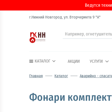
Ведутся техни
г.Нижний Новгород, ул. Вторчермета 9 "А"
Аварийно - спасательное оборудование
Арматура соединительная
КАТАЛОГ
АКЦИИ
УСЛУГИ
Двери, ворота и люки противопожарные
Главная
Каталог
Аварийно - спаса
Информационно-справочная литератур
Фонари комплек
Обеспечение эвакуации, знаки безопасн
Огнебиозащитные составы