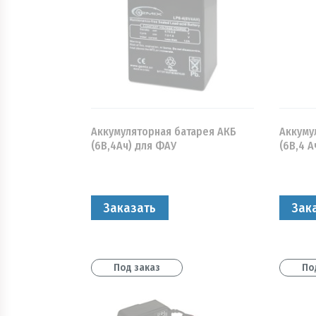
Аккумуляторная батарея АКБ
Аккуму
(6В,4Ач) для ФАУ
(6В,4 А
Заказать
Зак
Под заказ
По