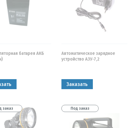
ляторная батарея АКБ
Автоматическое зарядное
ч)
устройство АЗУ-7,2
универсальное
азать
Заказать
д заказ
Под заказ