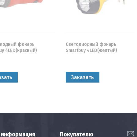
диодный фонарь
Светодиодный фонарь
uy 4LED(красный)
Smartbuy 4LED(желтый)
азать
Заказать
 информация
Покупателю