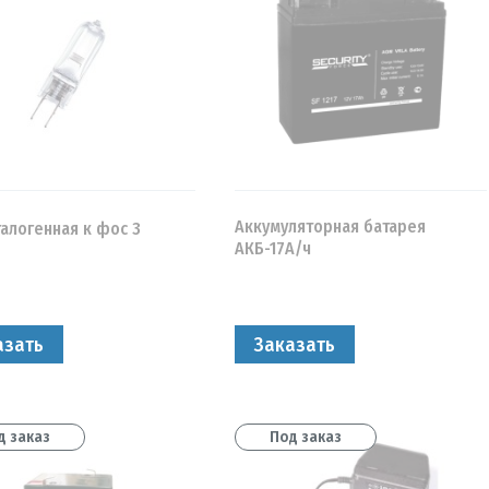
УТ000002025
(
1
)
Аккумуляторная батарея
галогенная к фос 3
АКБ-17А/ч
азать
Заказать
д заказ
Под заказ