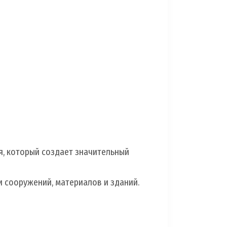
Муфты против
Щиты пожарные 
я, который создает значительный
 сооружений, материалов и зданий.