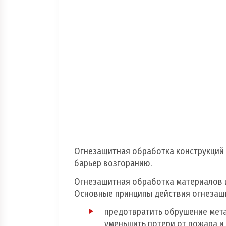
Огнетушители
Пожарно - охранная сигнализация и сис
оповещения при пожаре
Рукава пожарные
Системы автоматического пожаротушен
Средства защиты и безопасность труда
Огнезащитная обработка конструкций 
Стволы пожарные и водопенное оборуд
барьер возгоранию.
Огнезащитная обработка материалов и
Шкафы, щиты пожарные и инвентарь
Основные принципы действия огнезащ
предотвратить обрушение мета
уменьшить потери от пожара и