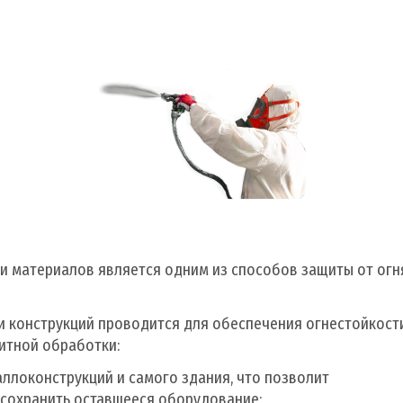
темы
ия
и материалов является одним из способов защиты от огн
ование
 конструкций проводится для обеспечения огнестойкости
итной обработки:
ллоконструкций и самого здания, что позволит
 сохранить оставшееся оборудование;