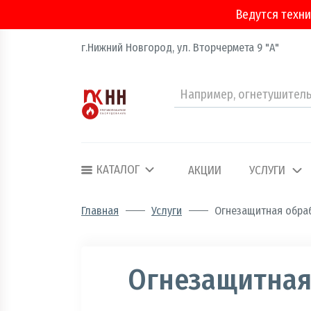
Ведутся техни
г.Нижний Новгород, ул. Вторчермета 9 "А"
Аварийно - спасательное оборудование
Арматура соединительная
КАТАЛОГ
АКЦИИ
УСЛУГИ
Двери, ворота и люки противопожарные
Главная
Услуги
Огнезащитная обраб
Информационно-справочная литератур
Обеспечение эвакуации, знаки безопасн
Огнезащитная
Огнебиозащитные составы