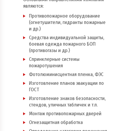
являются:
Пожарно - охранная сигнализация и системы
оповещения при пожаре
Противопожарное оборудование
(огнетушители, гидранты пожарные
Рукава пожарные
и др.)
Средства индивидуальной защиты,
Системы автоматического пожаротушения
боевая одежда пожарного БОП
(противогазы и др.)
Средства защиты и безопасность труда
Спринклерные системы
Стволы пожарные и водопенное оборудование
пожаротушения
Фотолюминисцентная пленка, ФЭС
Шкафы, щиты пожарные и инвентарь
Изготовление планов эвакуации по
ГОСТ
Изготовление знаков безопасности,
стендов, уличных табличек и т.п.
Монтаж противопожарных дверей
Огнезащитная обработка