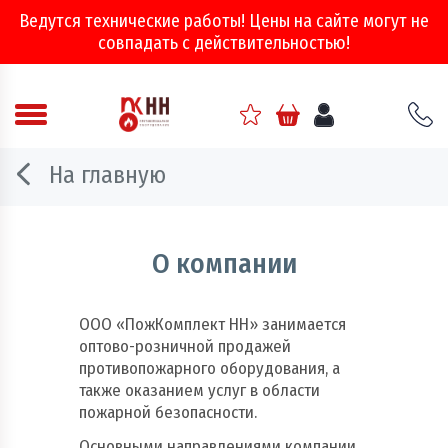
Ведутся технические работы! Цены на сайте могут не
совпадать с действительностью!
Аварийно - спасательное оборудование
На главную
Арматура соединительная
Двери, ворота и люки противопожарные
О компании
Информационно-справочная литература
ООО «ПожКомплект НН» занимается
оптово-розничной продажей
Обеспечение эвакуации, знаки безопасности
противопожарного оборудования, а
также оказанием услуг в области
Огнебиозащитные составы
пожарной безопасности.
Огнетушители
Основными направлениями компании