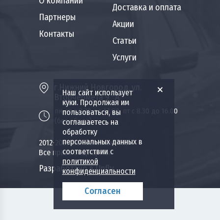
О компании
Доставка и оплата
Партнеры
Акции
Контакты
Статьи
Услуги
г.Нижний Новгород, ул.
Наш сайт использует
Вторчермета 9 "А"
куки. Продолжая им
пн-чт с 8.30 до 17.00, пт с 8.30 до 16.00
пользоваться, вы
(без обеда)
соглашаетесь на
обработку
персональных данных в
2012-2026 Пожкомплект НН.
соответствии с
Все права защищены.
политикой
Разработано в Upfly
конфиденциальности
Согласен