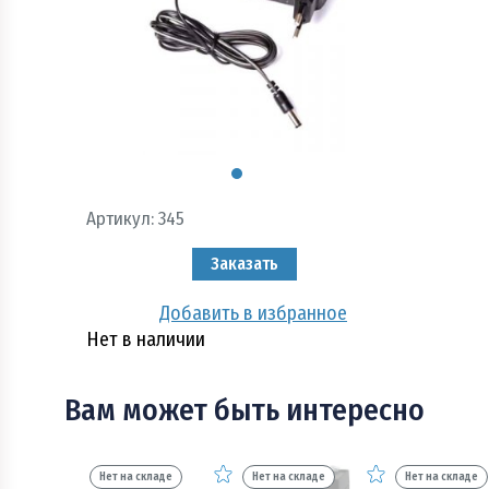
Пожарно - охранная сигнализация и системы
оповещения при пожаре
Рукава пожарные
Системы автоматического пожаротушения
Средства защиты и безопасность труда
Артикул:
345
Стволы пожарные и водопенное оборудование
Заказать
Шкафы, щиты пожарные и инвентарь
Добавить в избранное
Нет в наличии
Вам может быть интересно
Нет на складе
Нет на складе
Нет на складе