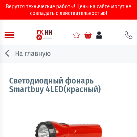
Ведутся технические работы! Цены на сайте могут не
совпадать с действительностью!
Аварийно - спасательное оборудование
На главную
Арматура соединительная
Двери, ворота и люки противопожарные
Светодиодный фонарь
Smartbuy 4LED(красный)
Информационно-справочная литература
Обеспечение эвакуации, знаки безопасности
Огнебиозащитные составы
Огнетушители