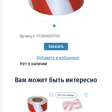
Пожарно - охранная сигнализация и системы
оповещения при пожаре
Рукава пожарные
Системы автоматического пожаротушения
Артикул:
УТ000001700
Средства защиты и безопасность труда
Заказать
Стволы пожарные и водопенное оборудование
Добавить в избранное
Нет в наличии
Шкафы, щиты пожарные и инвентарь
Вам может быть интересно
Нет на складе