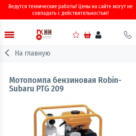
Ведутся технические работы! Цены на сайте могут не
совпадать с действительностью!
Аварийно - спасательное оборудование
На главную
Арматура соединительная
Двери, ворота и люки противопожарные
Мотопомпа бензиновая Robin-
Subaru PTG 209
Информационно-справочная литература
Обеспечение эвакуации, знаки безопасности
Огнебиозащитные составы
Огнетушители