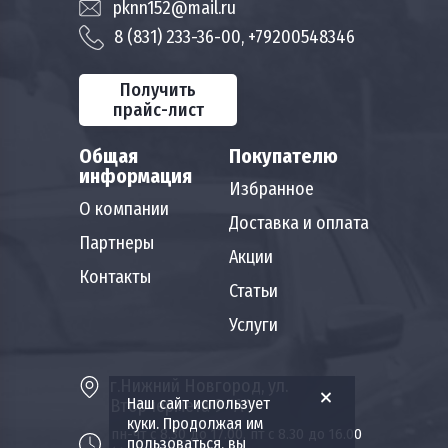
pknn152@mail.ru
8 (831) 233-36-00, +79200548346
Получить
прайс-лист
Общая
Покупателю
информация
Избранное
О компании
Доставка и оплата
Партнеры
Акции
Контакты
Статьи
Услуги
г.Нижний Новгород, ул.
Наш сайт использует
Вторчермета 9 "А"
куки. Продолжая им
пн-чт с 8.30 до 17.00, пт с 8.30 до 16.00
пользоваться, вы