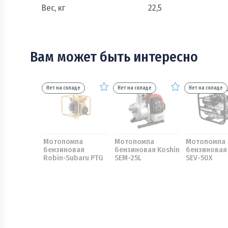
Вес, кг
22,5
Вам может быть интересно
Нет на складе
Нет на складе
Нет на складе
Мотопомпа
Мотопомпа
Мотопомпа
бензиновая
бензиновая Koshin
бензиновая 
Robin-Subaru PTG
SEM-25L
SEV-50X
307