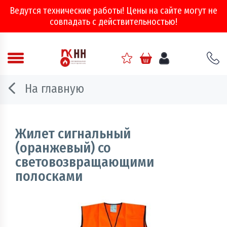
Ведутся технические работы! Цены на сайте могут не
совпадать с действительностью!
Аварийно - спасательное оборудование
На главную
Арматура соединительная
Двери, ворота и люки противопожарные
Жилет сигнальный
(оранжевый) со
Информационно-справочная литература
световозвращающими
полосками
Обеспечение эвакуации, знаки безопасности
Огнебиозащитные составы
Огнетушители