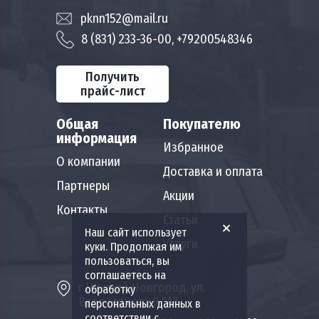
pknn152@mail.ru
8 (831) 233-36-00, +79200548346
Получить
прайс-лист
Общая
Покупателю
информация
Избранное
О компании
Доставка и оплата
Партнеры
Акции
Контакты
Статьи
Наш сайт использует
Услуги
куки. Продолжая им
пользоваться, вы
соглашаетесь на
г.Нижний Новгород, ул.
обработку
Вторчермета 9 "А"
персональных данных в
соответствии с