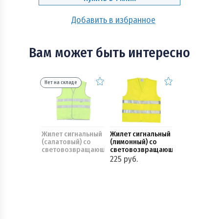
Добавить в избранное
Вам может быть интересно
Нет на складе
Жилет сигнальный
Жилет сигнальный
(салатовый) со
(лимонный) со
световозвращающими
световозвращающими
полосками
полосками
225 руб.