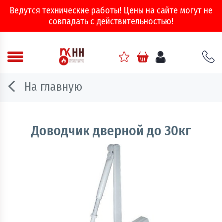
Ведутся технические работы! Цены на сайте могут не
совпадать с действительностью!
Аварийно - спасательное оборудование
На главную
Арматура соединительная
Двери, ворота и люки противопожарные
Доводчик дверной до 30кг
Информационно-справочная литература
Обеспечение эвакуации, знаки безопасности
Огнебиозащитные составы
Огнетушители