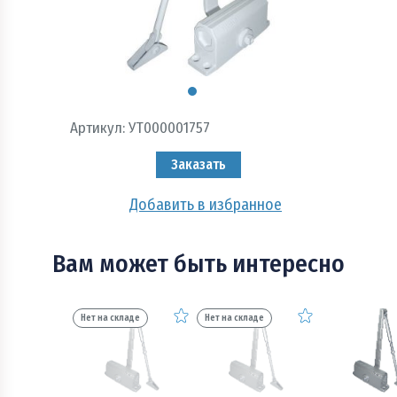
Пожарно - охранная сигнализация и системы
оповещения при пожаре
Рукава пожарные
Системы автоматического пожаротушения
Артикул:
УТ000001757
Средства защиты и безопасность труда
Заказать
Стволы пожарные и водопенное оборудование
Добавить в избранное
Шкафы, щиты пожарные и инвентарь
Вам может быть интересно
Нет на складе
Нет на складе