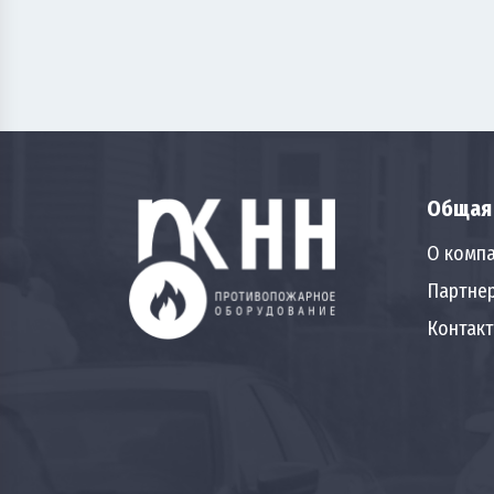
Общая
О комп
Партне
Контак