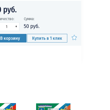
0 руб.
Муфты против
Щиты пожарные 
ичество:
Сумма:
50 руб.
+
В корзину
Купить в 1 клик