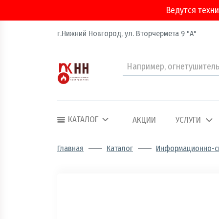
Ведутся техни
г.Нижний Новгород, ул. Вторчермета 9 "А"
Аварийно - спасательное оборудование
Арматура соединительная
КАТАЛОГ
АКЦИИ
УСЛУГИ
Двери, ворота и люки противопожарные
Главная
Каталог
Информационно-сп
Информационно-справочная литератур
Обеспечение эвакуации, знаки безопасн
Огнебиозащитные составы