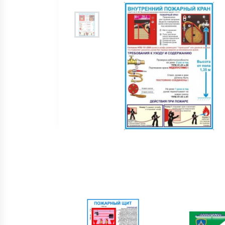
Огнетушители
Пожарно - охранная сигнализация и сис
оповещения при пожаре
Рукава пожарные
Системы автоматического пожаротушен
Средства защиты и безопасность труда
Стволы пожарные и водопенное оборуд
Шкафы, щиты пожарные и инвентарь