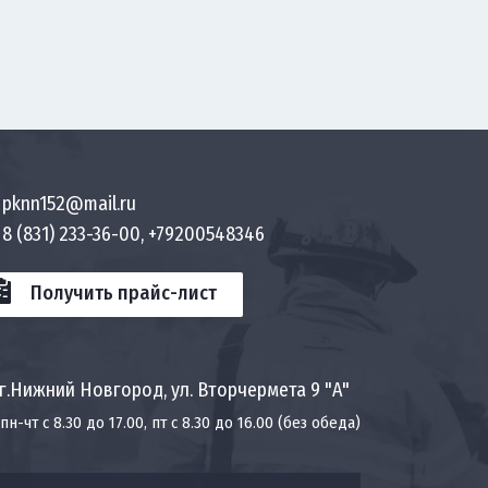
pknn152@mail.ru
8 (831) 233-36-00, +79200548346
Получить прайс-лист
г.Нижний Новгород, ул. Вторчермета 9 "А"
пн-чт с 8.30 до 17.00, пт с 8.30 до 16.00 (без обеда)