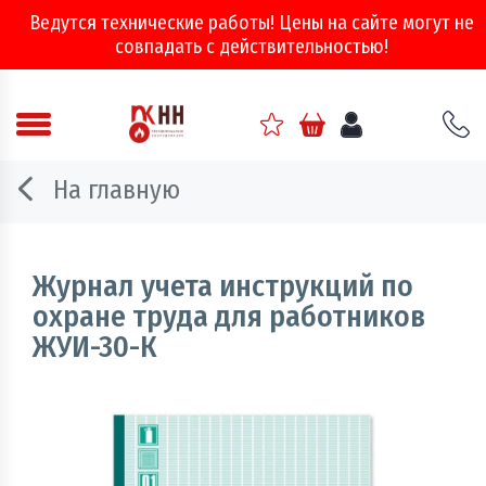
Ведутся технические работы! Цены на сайте могут не
совпадать с действительностью!
Аварийно - спасательное оборудование
На главную
Арматура соединительная
Двери, ворота и люки противопожарные
Журнал учета инструкций по
охране труда для работников
Информационно-справочная литература
ЖУИ-30-К
Обеспечение эвакуации, знаки безопасности
Огнебиозащитные составы
Огнетушители