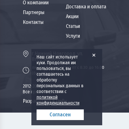
О компании
Доставка и оплата
Партнеры
Акции
Контакты
Статьи
Услуги
г.Нижний Новгород, ул.
Наш сайт использует
Вторчермета 9 "А"
куки. Продолжая им
пн-чт с 8.30 до 17.00, пт с 8.30 до 16.00
пользоваться, вы
(без обеда)
соглашаетесь на
обработку
персональных данных в
2012-2026 Пожкомплект НН.
соответствии с
Все права защищены.
политикой
Разработано в Upfly
конфиденциальности
Согласен