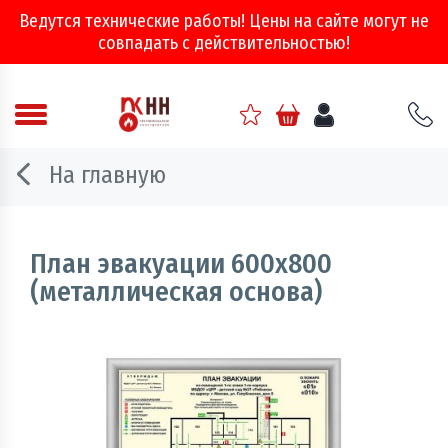
Ведутся технические работы! Цены на сайте могут не
совпадать с действительностью!
Аварийно - спасательное оборудование
На главную
Арматура соединительная
Двери, ворота и люки противопожарные
План эвакуации 600х800
(металлическая основа)
Информационно-справочная литература
Обеспечение эвакуации, знаки безопасности
Огнебиозащитные составы
Огнетушители