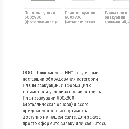
План эвакуации
План эвакуации
Рамка для п
600х800
800х800
эвакуации
(фотолюминисцентный)
(металлическая
(алюминий,
основа)
ООО "Пожкомплект НН" - надежный
поставщик оборудования категории
Планы эвакуации. Информация о
стоимости и условиях поставки товара
План эвакуации 600х800
(металлическая основа) и всего
представленного ассортимента
доступно на нашем сайте. Для заказа
просто оформите заявку или свяжитесь