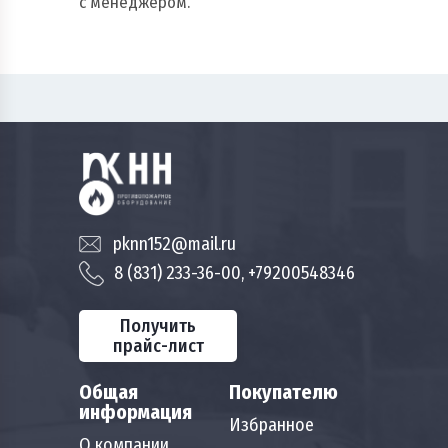
с менеджером.
pknn152@mail.ru
8 (831) 233-36-00, +79200548346
Получить
прайс-лист
Общая
Покупателю
информация
Избранное
О компании