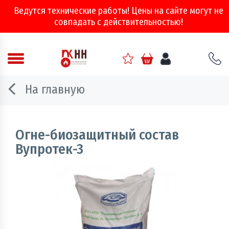
Ведутся технические работы! Цены на сайте могут не
совпадать с действительностью!
Аварийно - спасательное оборудование
На главную
Арматура соединительная
Двери, ворота и люки противопожарные
Огне-биозащитный состав
Вупротек-3
Информационно-справочная литература
Обеспечение эвакуации, знаки безопасности
Огнебиозащитные составы
Огнетушители