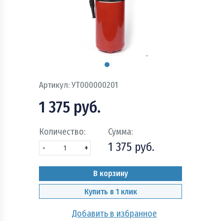
Пожарно - охранная сигнализация и системы
оповещения при пожаре
Рукава пожарные
Системы автоматического пожаротушения
Артикул:
УТ000000201
Средства защиты и безопасность труда
1 375 руб.
Стволы пожарные и водопенное оборудование
Количество:
Сумма:
Шкафы, щиты пожарные и инвентарь
1 375 руб.
-
+
В корзину
Купить в 1 клик
Добавить в избранное