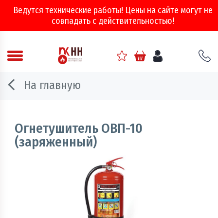
Ведутся технические работы! Цены на сайте могут не
совпадать с действительностью!
Аварийно - спасательное оборудование
На главную
Арматура соединительная
Двери, ворота и люки противопожарные
Огнетушитель ОВП-10
(заряженный)
Информационно-справочная литература
Обеспечение эвакуации, знаки безопасности
Огнебиозащитные составы
Огнетушители