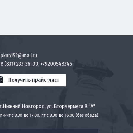
pknn152@mail.ru
8 (831) 233-36-00, +79200548346
Получить прайс-лист
г.Нижний Новгород, ул. Вторчермета 9 "А"
пн-чт с 8.30 до 17.00, пт с 8.30 до 16.00 (без обеда)