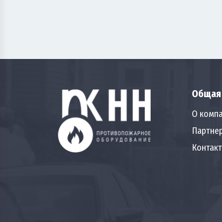
Общая
О комп
Партне
Контак