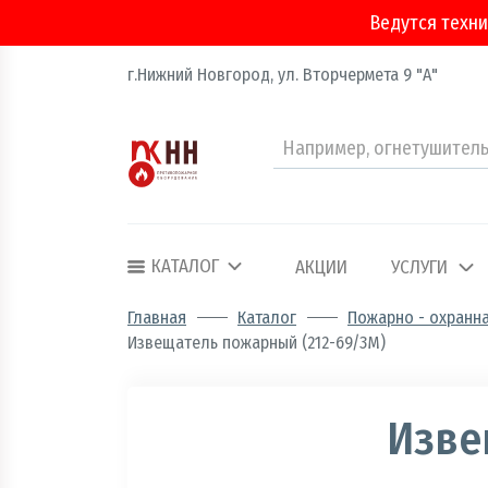
Ведутся техни
г.Нижний Новгород, ул. Вторчермета 9 "А"
Аварийно - спасательное оборудование
Арматура соединительная
КАТАЛОГ
АКЦИИ
УСЛУГИ
Двери, ворота и люки противопожарные
Главная
Каталог
Пожарно - охранн
Извещатель пожарный (212-69/3М)
Информационно-справочная литератур
Обеспечение эвакуации, знаки безопасн
Изве
Огнебиозащитные составы