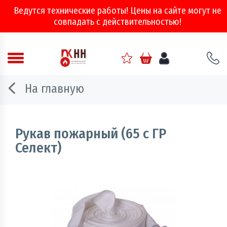
Ведутся технические работы! Цены на сайте могут не
совпадать с действительностью!
Аварийно - спасательное оборудование
На главную
Арматура соединительная
Двери, ворота и люки противопожарные
Рукав пожарный (65 с ГР
Селект)
Информационно-справочная литература
Обеспечение эвакуации, знаки безопасности
Огнебиозащитные составы
Огнетушители