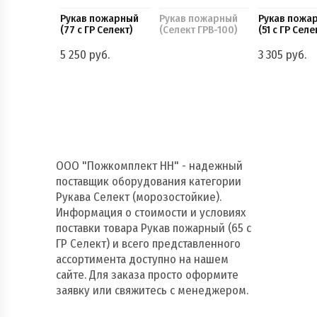
Рукав пожарный
Рукав пожарный
Рукав пожа
(77 с ГР Селект)
(Селект ГРВ-100)
(51 с ГР Селе
5 250 руб.
3 305 руб.
ООО "Пожкомплект НН" - надежный
поставщик оборудования категории
Рукава Селект (морозостойкие).
Информация о стоимости и условиях
поставки товара Рукав пожарный (65 с
ГР Селект) и всего представленного
ассортимента доступно на нашем
сайте. Для заказа просто оформите
заявку или свяжитесь с менеджером.