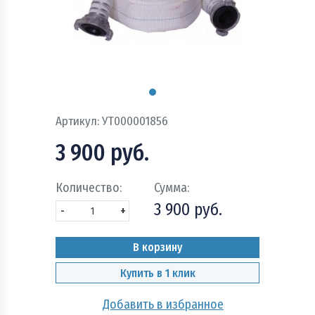
Пожарно - охранная сигнализация и системы
оповещения при пожаре
Рукава пожарные
Системы автоматического пожаротушения
Артикул:
УТ000001856
Средства защиты и безопасность труда
3 900 руб.
Стволы пожарные и водопенное оборудование
Количество:
Сумма:
Шкафы, щиты пожарные и инвентарь
3 900 руб.
-
+
В корзину
Купить в 1 клик
Добавить в избранное