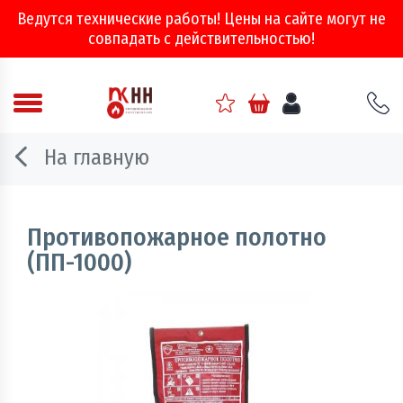
Ведутся технические работы! Цены на сайте могут не
совпадать с действительностью!
Аварийно - спасательное оборудование
На главную
Арматура соединительная
Двери, ворота и люки противопожарные
Противопожарное полотно
(ПП-1000)
Информационно-справочная литература
Обеспечение эвакуации, знаки безопасности
Огнебиозащитные составы
Огнетушители