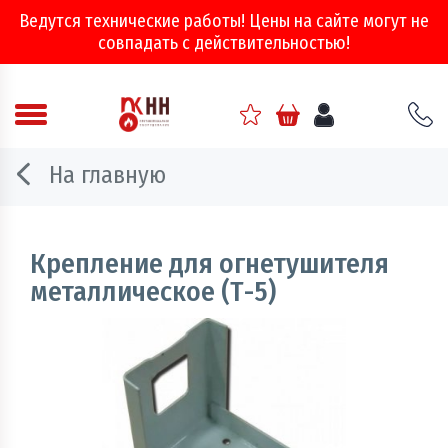
Ведутся технические работы! Цены на сайте могут не
совпадать с действительностью!
Аварийно - спасательное оборудование
На главную
Арматура соединительная
Двери, ворота и люки противопожарные
Крепление для огнетушителя
металлическое (Т-5)
Информационно-справочная литература
Обеспечение эвакуации, знаки безопасности
Огнебиозащитные составы
Огнетушители