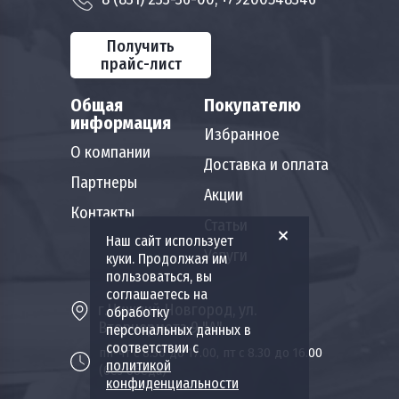
Получить
прайс-лист
Общая
Покупателю
информация
Избранное
О компании
Доставка и оплата
Партнеры
Акции
Контакты
Статьи
Наш сайт использует
Услуги
куки. Продолжая им
пользоваться, вы
соглашаетесь на
г.Нижний Новгород, ул.
обработку
Вторчермета 9 "А"
персональных данных в
соответствии с
пн-чт с 8.30 до 17.00, пт с 8.30 до 16.00
политикой
(без обеда)
конфиденциальности