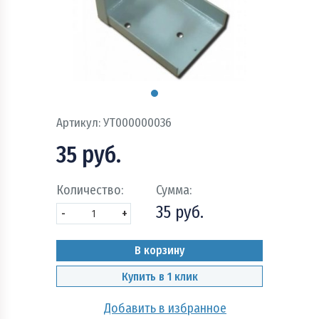
Пожарно - охранная сигнализация и системы
оповещения при пожаре
Рукава пожарные
Системы автоматического пожаротушения
Артикул:
УТ000000036
Средства защиты и безопасность труда
35 руб.
Стволы пожарные и водопенное оборудование
Количество:
Сумма:
Шкафы, щиты пожарные и инвентарь
35 руб.
-
+
В корзину
Купить в 1 клик
Добавить в избранное