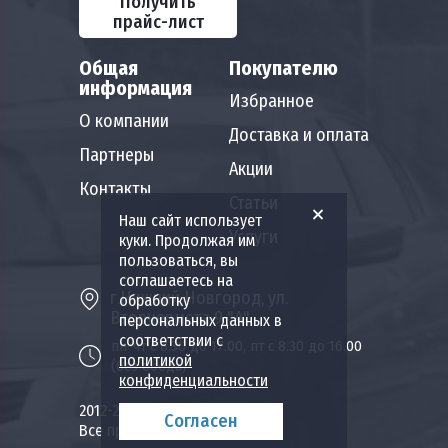
Получить
прайс-лист
Общая
Покупателю
информация
Избранное
О компании
Доставка и оплата
Партнеры
Акции
Контакты
Статьи
Наш сайт использует
Услуги
куки. Продолжая им
пользоваться, вы
соглашаетесь на
г.Нижний Новгород, ул.
обработку
Вторчермета 9 "А"
персональных данных в
соответствии с
пн-чт с 8.30 до 17.00, пт с 8.30 до 16.00
политикой
(без обеда)
конфиденциальности
2012-2026 Пожкомплект НН.
Согласен
Все права защищены.