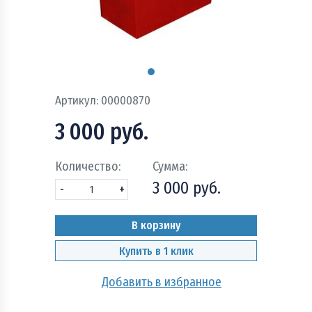
Пожарно - охранная сигнализация и системы
оповещения при пожаре
Рукава пожарные
Системы автоматического пожаротушения
Артикул:
00000870
Средства защиты и безопасность труда
3 000 руб.
Стволы пожарные и водопенное оборудование
Количество:
Сумма:
3 000 руб.
Шкафы, щиты пожарные и инвентарь
-
+
В корзину
Купить в 1 клик
Добавить в избранное