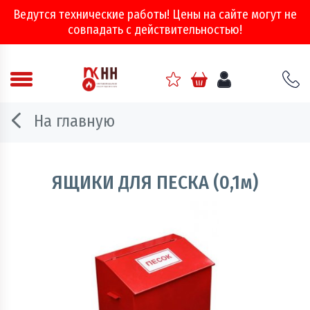
Ведутся технические работы! Цены на сайте могут не
совпадать с действительностью!
Аварийно - спасательное оборудование
На главную
Арматура соединительная
Двери, ворота и люки противопожарные
ЯЩИКИ ДЛЯ ПЕСКА (0,1м)
Информационно-справочная литература
Обеспечение эвакуации, знаки безопасности
Огнебиозащитные составы
Огнетушители