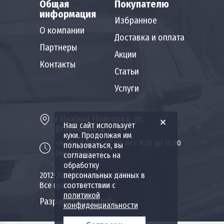
Общая
Покупателю
информация
Избранное
О компании
Доставка и оплата
Партнеры
Акции
Контакты
Статьи
Услуги
г.Нижний Новгород, ул.
Наш сайт использует
Вторчермета 9 "А"
куки. Продолжая им
пн-чт с 8.30 до 17.00, пт с 8.30 до 16.00
пользоваться, вы
(без обеда)
соглашаетесь на
обработку
2012-2026 Пожкомплект НН.
персональных данных в
Все права защищены.
соответствии с
политикой
Разработано в Upfly
конфиденциальности