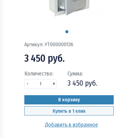
Пожарно - охранная сигнализация и системы
оповещения при пожаре
Рукава пожарные
Системы автоматического пожаротушения
Артикул:
УТ000000136
Средства защиты и безопасность труда
3 450 руб.
Стволы пожарные и водопенное оборудование
Количество:
Сумма:
3 450 руб.
Шкафы, щиты пожарные и инвентарь
-
+
В корзину
Купить в 1 клик
Добавить в избранное