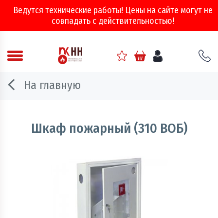
Ведутся технические работы! Цены на сайте могут не
совпадать с действительностью!
Аварийно - спасательное оборудование
На главную
Арматура соединительная
Двери, ворота и люки противопожарные
Шкаф пожарный (310 ВОБ)
Информационно-справочная литература
Обеспечение эвакуации, знаки безопасности
Огнебиозащитные составы
Огнетушители