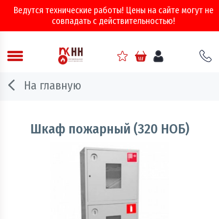
Ведутся технические работы! Цены на сайте могут не
совпадать с действительностью!
Аварийно - спасательное оборудование
На главную
Арматура соединительная
Двери, ворота и люки противопожарные
Шкаф пожарный (320 НОБ)
Информационно-справочная литература
Обеспечение эвакуации, знаки безопасности
Огнебиозащитные составы
Огнетушители