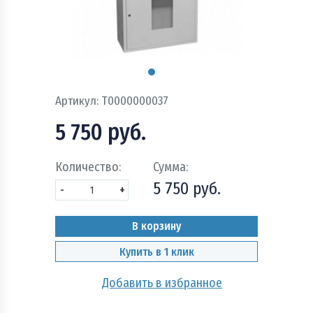
Пожарно - охранная сигнализация и системы
оповещения при пожаре
Рукава пожарные
Системы автоматического пожаротушения
Артикул:
Т0000000037
Средства защиты и безопасность труда
5 750 руб.
Стволы пожарные и водопенное оборудование
Количество:
Сумма:
5 750 руб.
Шкафы, щиты пожарные и инвентарь
-
+
В корзину
Купить в 1 клик
Добавить в избранное