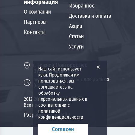
информация
Избранное
О компании
Доставка и оплата
Партнеры
Акции
Контакты
Статьи
Услуги
г.Нижний Новгород, ул.
Наш сайт использует
Вторчермета 9 "А"
куки. Продолжая им
пн-чт с 8.30 до 17.00, пт с 8.30 до 16.00
пользоваться, вы
(без обеда)
соглашаетесь на
обработку
2012-2026 Пожкомплект НН.
персональных данных в
Все права защищены.
соответствии с
политикой
Разработано в Upfly
конфиденциальности
Согласен