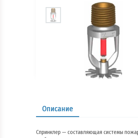
Огнетушители
Пожарно - охранная сигнализация и сис
оповещения при пожаре
Рукава пожарные
Системы автоматического пожаротушен
Средства защиты и безопасность труда
Стволы пожарные и водопенное оборуд
Описание
Шкафы, щиты пожарные и инвентарь
Спринклер — составляющая системы пожар