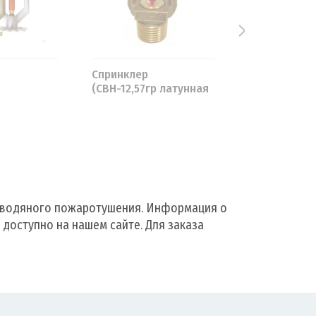
Спринклер
Спринклер
(СВН-12,57гр латунная
(СВН-12,68гр
колба 3мм)
 водяного пожаротушения. Информация о
 доступно на нашем сайте. Для заказа