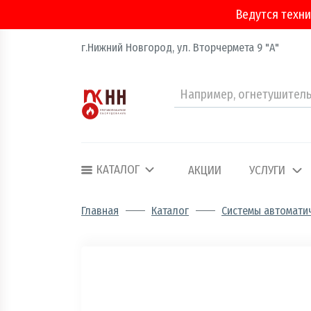
Ведутся техни
г.Нижний Новгород, ул. Вторчермета 9 "А"
Аварийно - спасательное оборудование
Арматура соединительная
КАТАЛОГ
АКЦИИ
УСЛУГИ
Двери, ворота и люки противопожарные
Главная
Каталог
Системы автомати
Информационно-справочная литератур
Обеспечение эвакуации, знаки безопасн
Огнебиозащитные составы