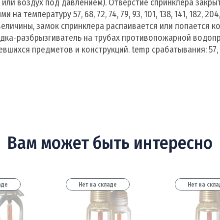
а или воздух под давлением). Отверстие спринклера закр
а температуру 57, 68, 72, 74, 79, 93, 101, 138, 141, 182, 2
личины, замок спринклера распаивается или лопается ко
дка-разбрызгиватель на трубах противопожарной водопр
хся предметов и конструкций. temp срабатывания: 57, 68, 72
Вам может быть интересно
аде
Нет на складе
Нет на скла