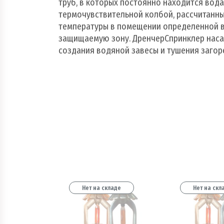
труб, в которых постоянно находится вод
термочувствительной колбой, рассчитанными н
температуры в помещении определенной ве
защищаемую зону. ДренчерСпринклер наса
создания водяной завесы и тушения загоревши
ладе
Нет на складе
Нет на скл