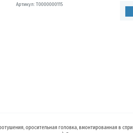
Артикул:
Т0000000115
темы
ия
ование
отушения, оросительная головка, вмонтированная в спри