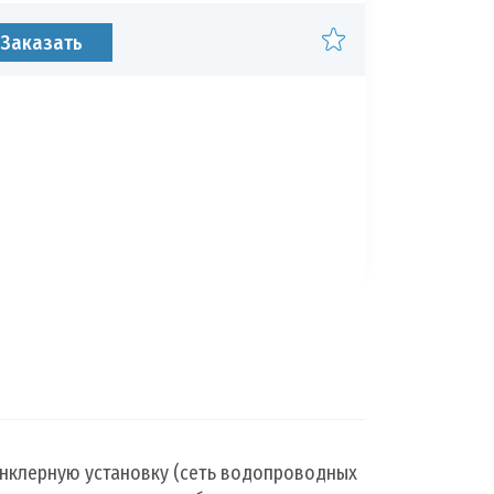
Муфты против
Щиты пожарные 
Заказать
нклерную установку (сеть водопроводных