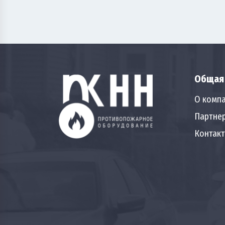
Общая
О комп
Партне
Контак