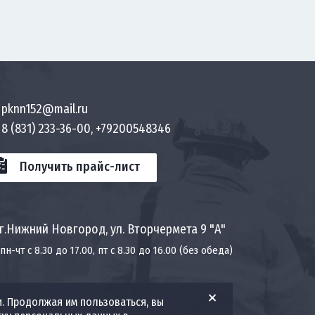
pknn152@mail.ru
8 (831) 233-36-00, +79200548346
Получить прайс-лист
г.Нижний Новгород, ул. Вторчермета 9 "А"
пн-чт с 8.30 до 17.00, пт с 8.30 до 16.00 (без обеда)
и. Продолжая им пользоваться, вы