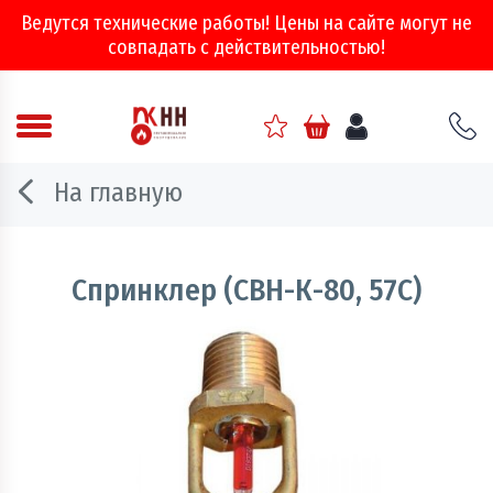
Ведутся технические работы! Цены на сайте могут не
совпадать с действительностью!
Аварийно - спасательное оборудование
На главную
Арматура соединительная
Двери, ворота и люки противопожарные
Спринклер (СВН-К-80, 57С)
Информационно-справочная литература
Обеспечение эвакуации, знаки безопасности
Огнебиозащитные составы
Огнетушители