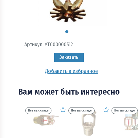
Пожарно - охранная сигнализация и системы
оповещения при пожаре
Рукава пожарные
Системы автоматического пожаротушения
Артикул:
УТ000000512
Средства защиты и безопасность труда
Заказать
Стволы пожарные и водопенное оборудование
Добавить в избранное
Шкафы, щиты пожарные и инвентарь
Вам может быть интересно
Нет на складе
Нет на складе
Нет на складе