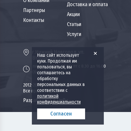
О компании
Доставка и оплата
Партнеры
Акции
Контакты
Статьи
Услуги
г.Нижний Новгород, ул.
Наш сайт использует
Вторчермета 9 "А"
куки. Продолжая им
пн-чт с 8.30 до 17.00, пт с 8.30 до 16.00
пользоваться, вы
(без обеда)
соглашаетесь на
обработку
персональных данных в
2012-2026 Пожкомплект НН.
соответствии с
Все права защищены.
политикой
Разработано в Upfly
конфиденциальности
Согласен