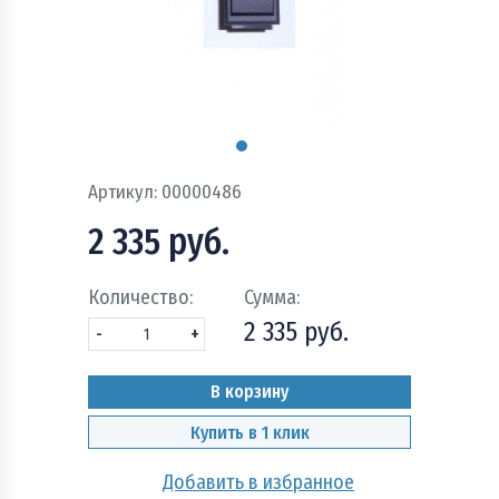
Пожарно - охранная сигнализация и системы
оповещения при пожаре
Рукава пожарные
Системы автоматического пожаротушения
Артикул:
00000486
Средства защиты и безопасность труда
2 335 руб.
Стволы пожарные и водопенное оборудование
Количество:
Сумма:
Шкафы, щиты пожарные и инвентарь
2 335 руб.
-
+
В корзину
Купить в 1 клик
Добавить в избранное