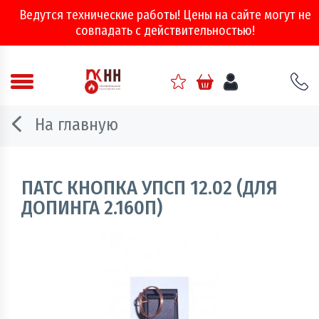
Ведутся технические работы! Цены на сайте могут не
совпадать с действительностью!
Аварийно - спасательное оборудование
На главную
Арматура соединительная
Двери, ворота и люки противопожарные
ПАТС КНОПКА УПСП 12.02 (ДЛЯ
ДОПИНГА 2.160П)
Информационно-справочная литература
Обеспечение эвакуации, знаки безопасности
Огнебиозащитные составы
Огнетушители