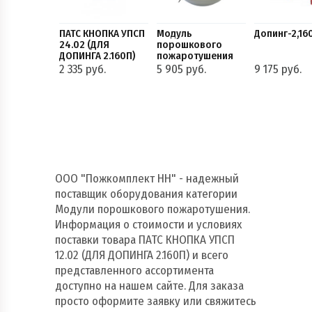
ПАТС КНОПКА УПСП
Модуль
Допинг-2,16
24.02 (ДЛЯ
порошкового
ДОПИНГА 2.160П)
пожаротушения
(Буран 2,5-2С МПП
2 335 руб.
5 905 руб.
9 175 руб.
(р))
ООО "Пожкомплект НН" - надежный
поставщик оборудования категории
Модули порошкового пожаротушения.
Информация о стоимости и условиях
поставки товара ПАТС КНОПКА УПСП
12.02 (ДЛЯ ДОПИНГА 2.160П) и всего
представленного ассортимента
доступно на нашем сайте. Для заказа
просто оформите заявку или свяжитесь