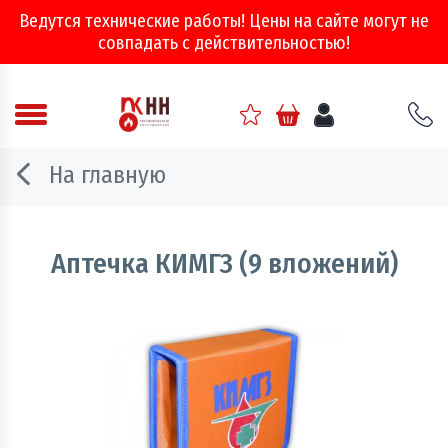
Ведутся технические работы! Цены на сайте могут не
совпадать с действительностью!
Аварийно - спасательное оборудование
На главную
Арматура соединительная
Двери, ворота и люки противопожарные
Аптечка КИМГЗ (9 вложений)
Информационно-справочная литература
Обеспечение эвакуации, знаки безопасности
Огнебиозащитные составы
Огнетушители