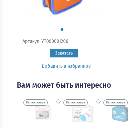
Пожарно - охранная сигнализация и системы
оповещения при пожаре
Рукава пожарные
Системы автоматического пожаротушения
Артикул:
УТ000001206
Средства защиты и безопасность труда
Заказать
Стволы пожарные и водопенное оборудование
Добавить в избранное
Шкафы, щиты пожарные и инвентарь
Вам может быть интересно
Нет на складе
Нет на складе
Нет на складе