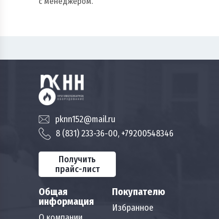
с менеджером.
pknn152@mail.ru
8 (831) 233-36-00, +79200548346
Получить
прайс-лист
Общая
Покупателю
информация
Избранное
О компании