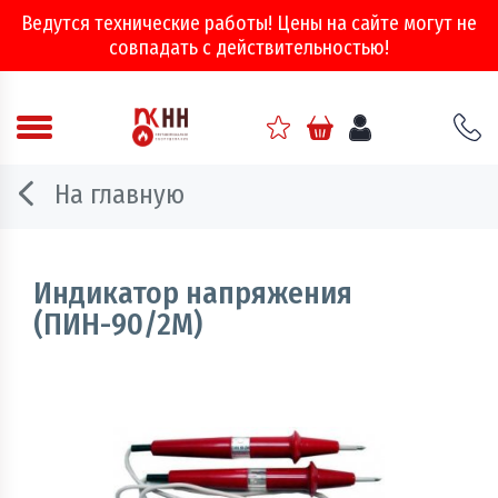
Ведутся технические работы! Цены на сайте могут не
совпадать с действительностью!
Аварийно - спасательное оборудование
На главную
Арматура соединительная
Двери, ворота и люки противопожарные
Индикатор напряжения
(ПИН-90/2М)
Информационно-справочная литература
Обеспечение эвакуации, знаки безопасности
Огнебиозащитные составы
Огнетушители