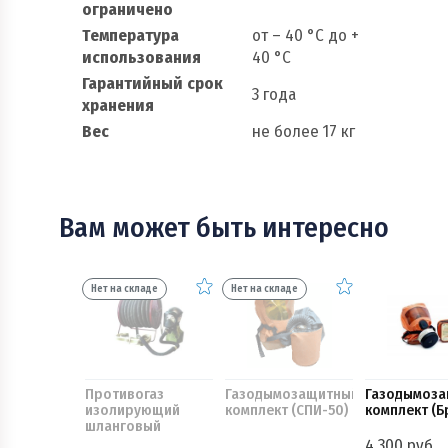
ограничено
Температура
от – 40 °С до +
использования
40 °С
Гарантийный срок
3 года
хранения
Вес
не более 17 кг
Вам может быть интересно
Нет на складе
Нет на складе
Противогаз
Газодымозащитный
Газодымоз
изолирующий
комплект (СПИ-50)
комплект (Б
шланговый
(ПШ-20ЭРВ-2)
4 300 руб.