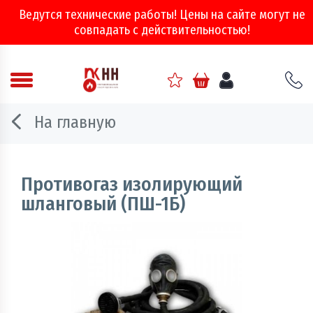
Ведутся технические работы! Цены на сайте могут не
совпадать с действительностью!
Аварийно - спасательное оборудование
На главную
Арматура соединительная
Двери, ворота и люки противопожарные
Противогаз изолирующий
шланговый (ПШ-1Б)
Информационно-справочная литература
Обеспечение эвакуации, знаки безопасности
Огнебиозащитные составы
Огнетушители