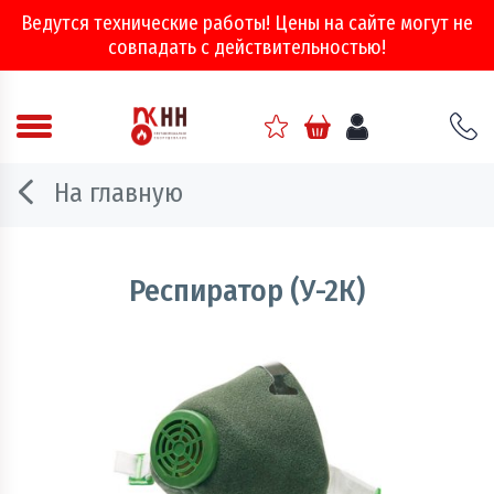
Ведутся технические работы! Цены на сайте могут не
совпадать с действительностью!
Аварийно - спасательное оборудование
На главную
Арматура соединительная
Двери, ворота и люки противопожарные
Респиратор (У-2К)
Информационно-справочная литература
Обеспечение эвакуации, знаки безопасности
Огнебиозащитные составы
Огнетушители