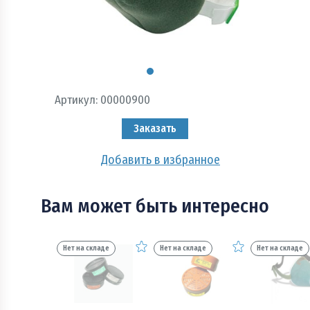
Пожарно - охранная сигнализация и системы
оповещения при пожаре
Рукава пожарные
Системы автоматического пожаротушения
Артикул:
00000900
Средства защиты и безопасность труда
Заказать
Стволы пожарные и водопенное оборудование
Добавить в избранное
Шкафы, щиты пожарные и инвентарь
Вам может быть интересно
Нет на складе
Нет на складе
Нет на складе