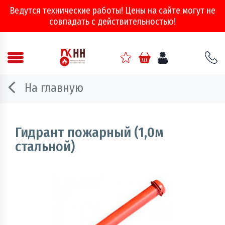
Ведутся технические работы! Цены на сайте могут не
совпадать с действительностью!
Аварийно - спасательное оборудование
На главную
Арматура соединительная
Двери, ворота и люки противопожарные
Гидрант пожарный (1,0м
стальной)
Информационно-справочная литература
Обеспечение эвакуации, знаки безопасности
Огнебиозащитные составы
Огнетушители