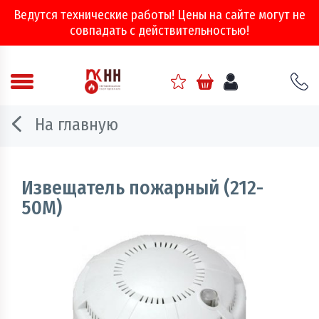
Ведутся технические работы! Цены на сайте могут не
совпадать с действительностью!
Аварийно - спасательное оборудование
На главную
Арматура соединительная
Двери, ворота и люки противопожарные
Извещатель пожарный (212-
50М)
Информационно-справочная литература
Обеспечение эвакуации, знаки безопасности
Огнебиозащитные составы
Огнетушители