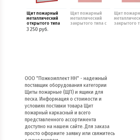
Щит пожарный
Щит пожарный
Щит пожар
металлический
металлический
металличес
открытого типа
закрытого типа с
закрытого т
ящиком 0,3м3 и
ящиком 0,5м
3 250 руб.
сеткой рабицей
сеткой раб
ООО "Пожкомплект НН" - надежный
поставщик оборудования категории
Щиты пожарные (ЩП) и ящики для
песка. Информация о стоимости и
условиях поставки товара Щит
пожарный каркасный и всего
представленного ассортимента
доступно на нашем сайте. Для заказа
просто оформите заявку или свяжитесь