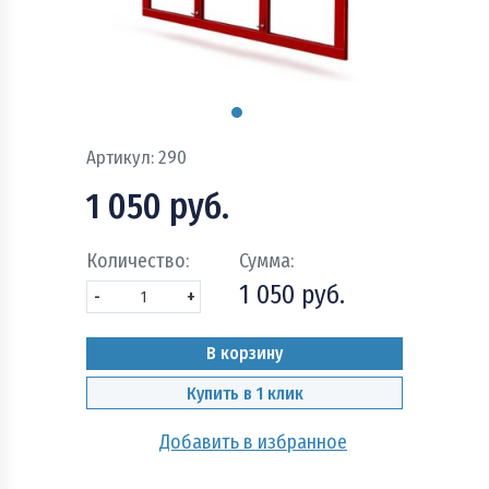
Пожарно - охранная сигнализация и системы
оповещения при пожаре
Рукава пожарные
Системы автоматического пожаротушения
Артикул:
290
Средства защиты и безопасность труда
1 050 руб.
Стволы пожарные и водопенное оборудование
Количество:
Сумма:
1 050 руб.
Шкафы, щиты пожарные и инвентарь
-
+
В корзину
Купить в 1 клик
Добавить в избранное