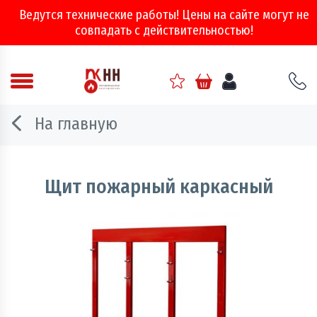
Ведутся технические работы! Цены на сайте могут не
совпадать с действительностью!
Аварийно - спасательное оборудование
На главную
Арматура соединительная
Двери, ворота и люки противопожарные
Щит пожарный каркасный
Информационно-справочная литература
Обеспечение эвакуации, знаки безопасности
Огнебиозащитные составы
Огнетушители