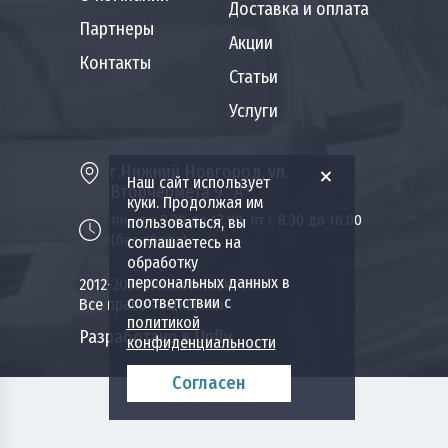
Доставка и оплата
Партнеры
Акции
Контакты
Статьи
Услуги
г.Нижний Новгород, ул.
Наш сайт использует
Вторчермета 9 "А"
куки. Продолжая им
пн-чт с 8.30 до 17.00, пт с 8.30 до 16.00
пользоваться, вы
(без обеда)
соглашаетесь на
обработку
персональных данных в
2012-2026 Пожкомплект НН.
соответствии с
Все права защищены.
политикой
Разработано в Upfly
конфиденциальности
Согласен