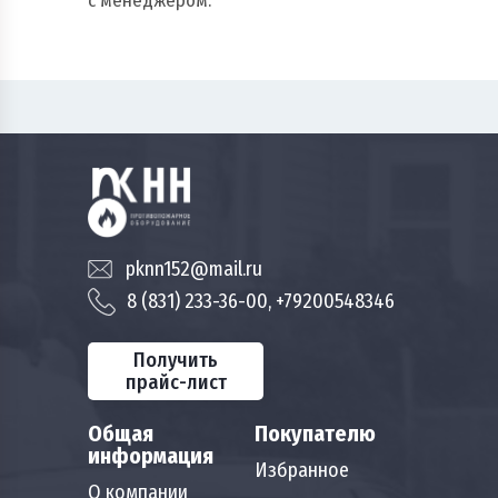
с менеджером.
pknn152@mail.ru
8 (831) 233-36-00, +79200548346
Получить
прайс-лист
Общая
Покупателю
информация
Избранное
О компании