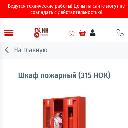
Ведутся технические работы! Цены на сайте могут не
совпадать с действительностью!
Аварийно - спасательное оборудование
На главную
Арматура соединительная
Двери, ворота и люки противопожарные
Шкаф пожарный (315 НОК)
Информационно-справочная литература
Обеспечение эвакуации, знаки безопасности
Огнебиозащитные составы
Огнетушители