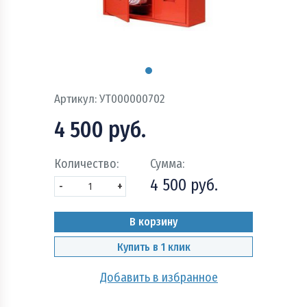
Пожарно - охранная сигнализация и системы
оповещения при пожаре
Рукава пожарные
Системы автоматического пожаротушения
Артикул:
УТ000000702
Средства защиты и безопасность труда
4 500 руб.
Стволы пожарные и водопенное оборудование
Количество:
Сумма:
4 500 руб.
Шкафы, щиты пожарные и инвентарь
-
+
В корзину
Купить в 1 клик
Добавить в избранное