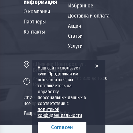
информация
Избранное
О компании
Доставка и оплата
Партнеры
Акции
Контакты
Статьи
Услуги
г.Нижний Новгород, ул.
Наш сайт использует
Вторчермета 9 "А"
куки. Продолжая им
пн-чт с 8.30 до 17.00, пт с 8.30 до 16.00
пользоваться, вы
(без обеда)
соглашаетесь на
обработку
2012-2026 Пожкомплект НН.
персональных данных в
Все права защищены.
соответствии с
политикой
Разработано в Upfly
конфиденциальности
Согласен