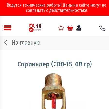
Ведутся технические работы! Цены на сайте могут не
совпадать с действительностью!
Аварийно - спасательное оборудование
На главную
Арматура соединительная
Двери, ворота и люки противопожарные
Спринклер (СВВ-15, 68 гр)
Информационно-справочная литература
Обеспечение эвакуации, знаки безопасности
Огнебиозащитные составы
Огнетушители