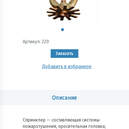
Пожарно - охранная сигнализация и системы
оповещения при пожаре
Рукава пожарные
Системы автоматического пожаротушения
Артикул:
220
Средства защиты и безопасность труда
Заказать
Стволы пожарные и водопенное оборудование
Добавить в избранное
Шкафы, щиты пожарные и инвентарь
Описание
Спринклер — составляющая системы
пожаротушения, оросительная головка,