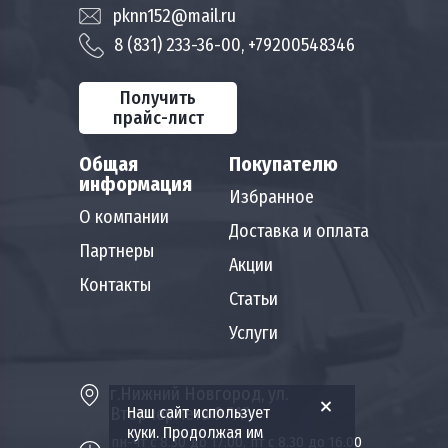
pknn152@mail.ru
8 (831) 233-36-00, +79200548346
Получить
прайс-лист
Общая
Покупателю
информация
Избранное
О компании
Доставка и оплата
Партнеры
Акции
Контакты
Статьи
Услуги
г.Нижний Новгород, ул.
Вторчермета 9 "А"
Наш сайт использует
куки. Продолжая им
пн-чт с 8.30 до 17.00, пт с 8.30 до 16.00