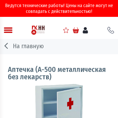
Ведутся технические работы! Цены на сайте могут не
совпадать с действительностью!
Аварийно - спасательное оборудование
На главную
Арматура соединительная
Двери, ворота и люки противопожарные
Аптечка (А-500 металлическая
без лекарств)
Информационно-справочная литература
Обеспечение эвакуации, знаки безопасности
Огнебиозащитные составы
Огнетушители