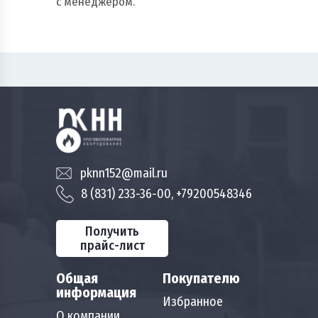
с менеджером.
pknn152@mail.ru
8 (831) 233-36-00, +79200548346
Получить
прайс-лист
Общая
Покупателю
информация
Избранное
О компании